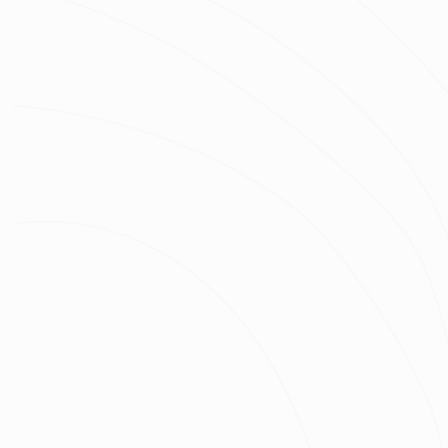
房屋區域
坪數
總預算
我已經了解並同意
隱私權政策
與
服務條款
不知道怎麼抓預算嗎？快來去
線上估價
！