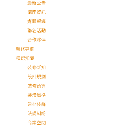
最新公告
講座資訊
媒體報導
聯名活動
合作夥伴
裝修專欄
精選知識
裝修新知
設計規劃
裝修預算
輕奢風
現代風
裝潢風格
建材裝飾
法規糾紛
商業空間