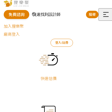
免費諮詢
搜尋
選
加入狸樂聚
單
廠商登入
狸樂聚
作品案例
室內設計作品
陳乃鳳
登入/註冊
精緻柔美｜現代奢華風小宅
Current:
精緻柔美｜現代
奢華風小宅
快速估價
陳乃鳳
新屋裝修