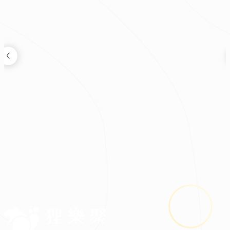
裝修新知
2026.08.03
鬼月裝修禁忌多？掌握四關鍵安心住又省預算