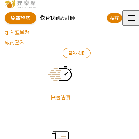
免費諮詢
搜尋
選
加入狸樂聚
單
廠商登入
狸樂聚
作品案例
室內設計作品
蔡惠如/黃富家
登入/註冊
溫馨機能雙升級｜傳承老宅換新裝
Current:
溫馨機能雙升級
｜傳承老宅換新
快速估價
裝
舊屋翻新
蔡惠如/黃富家
系統櫃