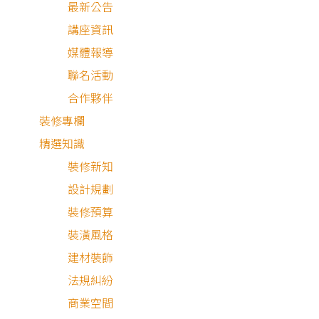
最新公告
講座資訊
媒體報導
聯名活動
合作夥伴
裝修專欄
精選知識
裝修新知
設計規劃
裝修預算
裝潢風格
現代風
簡約風
建材裝飾
法規糾紛
商業空間