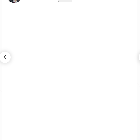
溫馨現代幸福宅｜舊屋局部改造
現代風
|
局部裝修
|
25坪
|
2房 1廳
|
2018