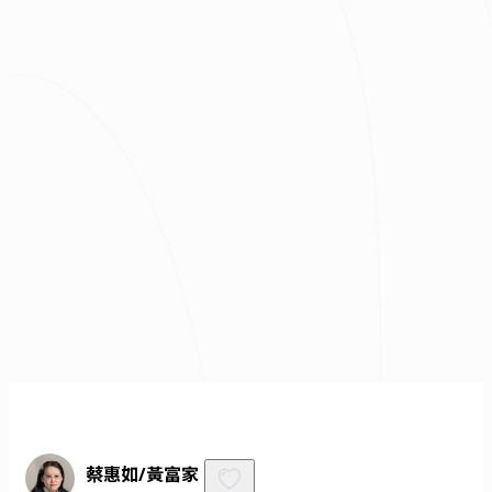
總預算
我已經了解並同意
隱私權政策
與
服務條款
不知道怎麼抓預算嗎？快來去
線上估價
！
免費諮詢
蔡惠如/黃富家