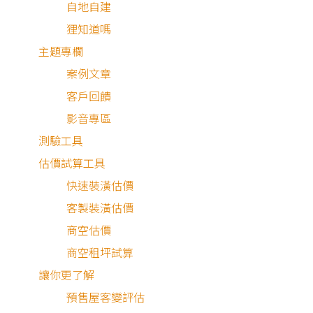
自地自建
狸知道嗎
主題專欄
案例文章
客戶回饋
影音專區
測驗工具
估價試算工具
快速裝潢估價
客製裝潢估價
商空估價
商空租坪試算
最近有
931
個人諮詢
讓你更了解
預售屋客變評估