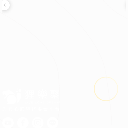
裝修新知
2026.08.03
鬼月裝修禁忌多？掌握四關鍵安心住又省預算
最安心的裝修媒合平台