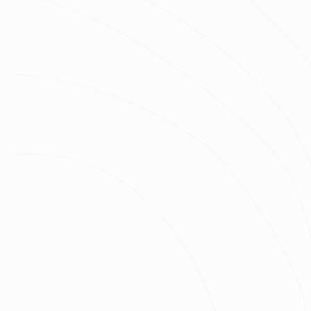
房屋區域
坪數
總預算
我已經了解並同意
隱私權政策
與
服務條款
不知道怎麼抓預算嗎？快來去
線上估價
！
免費諮詢