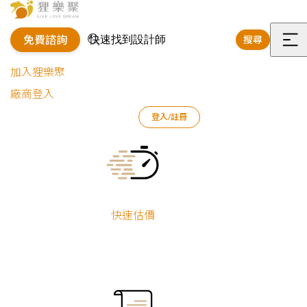
免費諮詢
搜尋
選
加入狸樂聚
單
廠商登入
狸樂聚
作品案例
室內設計作品
陳茂榮
登入/註冊
溫馨現代｜中古宅翻新
Current:
溫馨現代｜中古
宅翻新
快速估價
陳茂榮
舊屋翻新