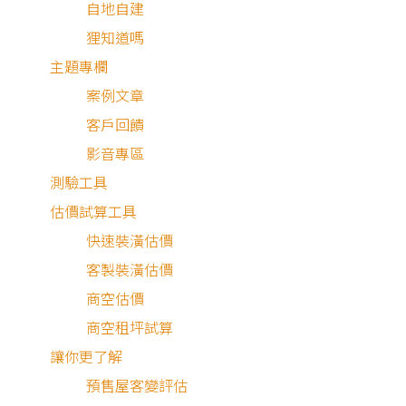
還有代表繁榮、信心、生產力的綠為主基底，而象徵真理與
自地自建
平的白色，就在招牌My Tea Room上呈現，作為畫面中的一
狸知道嗎
大點綴。
主題專欄
案例文章
客戶回饋
異國風情拉茶飲料店
影音專區
測驗工具
估價試算工具
印度風情店面裝潢
快速裝潢估價
客製裝潢估價
印度拉茶製作過程中，華麗的手法令人目不轉睛，杯與杯來
商空估價
流轉、甩動的茶湯，會產生細緻的泡沫，讓奶與茶完美交融
商空租坪試算
彩帶般被反覆拉長的拉茶，香濃又美味。花式拉茶不同於一
讓你更了解
手搖店，動作需求比較大。我們特意預留表演用的大舞台空
預售屋客變評估
間，將封口機、工作檯與水吧檯等設備，都移至後方一字型