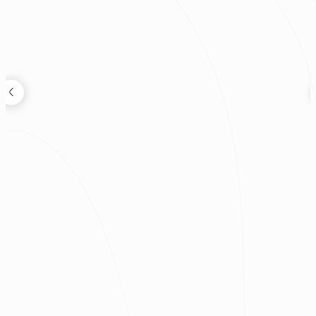
狸知道嗎
2026.08.04
鬼月可以裝潢嗎？