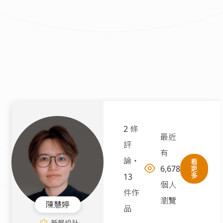
2 條
最近
評
有
論
・
看
6,678
更
多
13
個人
件作
瀏覽
陳慧婷
品
新屋設計