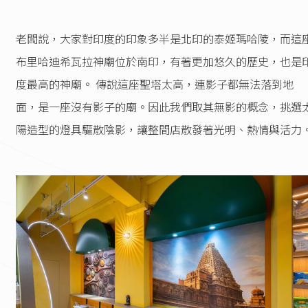
老闆說，大家對印度的印象多半是北印的泰姬瑪哈陵，而這
布里哈迪希瓦拉神廟位於南印，有著更加悠久的歷史，也是
度最高的神廟。 傳說這座聖塔太高，連影子都無法落到地
面，是一座沒有影子的廟。因此我們取其無影的概念，挑選
陽造型的燈具驅散陰影，讓整間店散發著光明、熱情與活力