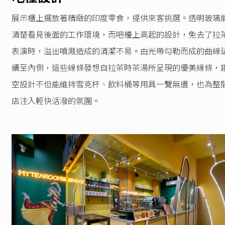
展示櫃上擺放著精緻的印度零食，提供來客挑選。透明玻璃
清楚看見後面的工作環境，而吧檯上高起的設計，免去了拉
表演時，溢出噴濺造成的清潔不易。由光帶勾勒而成的曲線
續至內側，這些線條發想自拉茶時茶湯所呈現的優美線條，
空設計不但能維持雪克杯、飲料桶等用具一覽無遺，也為整
店注入輕快活潑的氛圍。