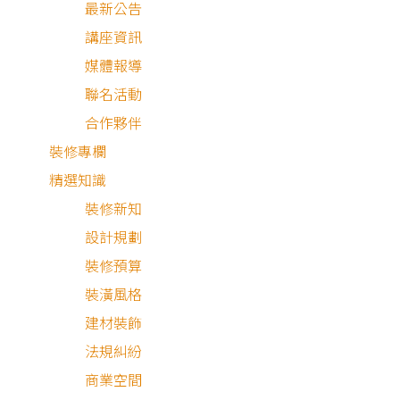
最新公告
異國風情拉茶飲料店
講座資訊
空間細節分享
媒體報導
聯名活動
合作夥伴
裝修專欄
精選知識
裝修新知
業主需求與設計理念
設計規劃
裝修預算
將印度好客、放鬆，充滿歡樂的日常帶給客人，並從中展現
裝潢風格
鄉獨特的文化風情，這是老闆希望在店裡呈現出的風格，也
建材裝飾
我們設計的重點。所以在視覺第一眼的主色調，我們選擇以
法規糾紛
度國旗中的橙、白、綠做為搭配，有著勇氣與無私意涵的橙
商業空間