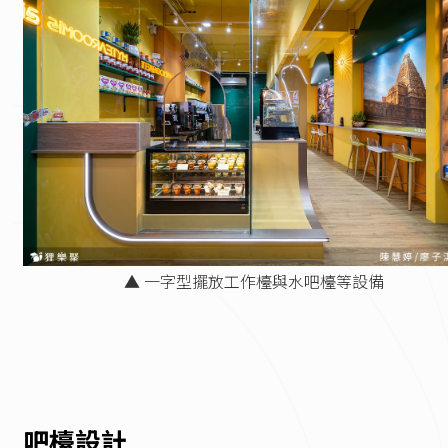
▲ 一字型擺放工作檯與水吧檯等設備
吧檯設計