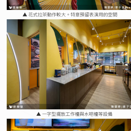
▲ 花式拉茶動作較大。特意預留表演用的空間
▲ 一字型擺放工作檯與水吧檯等設備