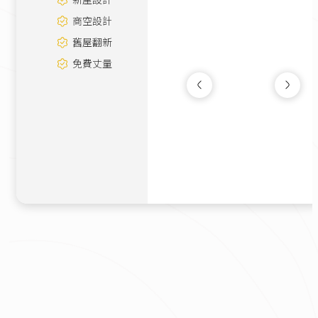
商空設計
舊屋翻新
免費丈量
簡約北歐
新成屋
|
30坪
100萬