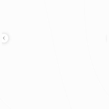
吳健勳
輕裝修/五股
|