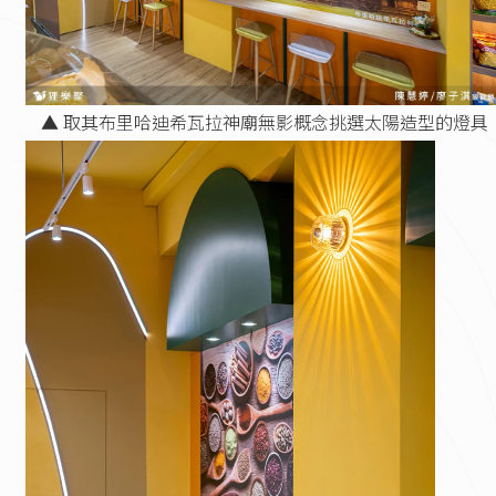
▲ 取其布里哈迪希瓦拉神廟無影概念挑選太陽造型的燈具