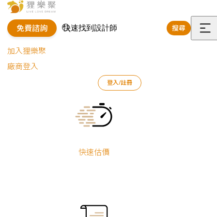
免費諮詢
搜尋
選
加入狸樂聚
單
廠商登入
登入/註冊
狸樂聚
裝修專欄
案例文章
異國風情｜印度拉茶飲料店
Current:
快速估價