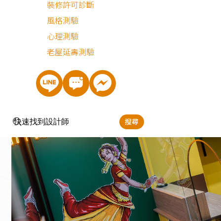
裝修許可診斷
放，確保拉茶完成後工作動線順暢。
風格測驗
心理測驗
延伸閱讀：<<
裝潢設計費用又爆了？學會預算分配變身成裝
老屋延壽測驗
修精算師
>>
搜尋