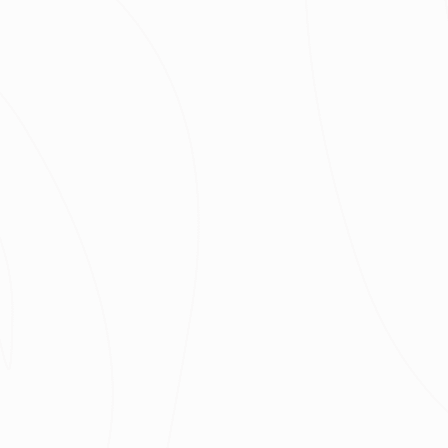
最近有
323
個人諮詢