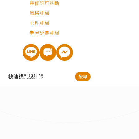
裝修許可診斷
店面
風格測驗
心理測驗
老屋延壽測驗
搜尋
現代風