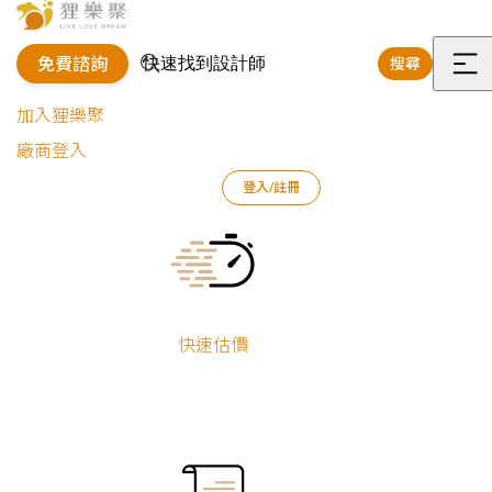
免費諮詢
搜尋
選
加入狸樂聚
單
廠商登入
狸樂聚
作品案例
店面設計作品
陳慧婷
拾味軒｜現代風徽
登入/註冊
Current:
拾味軒｜現代風徽式滷味店
陳慧婷
櫥窗
販售區
快速估價