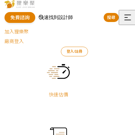
免費諮詢
搜尋
選
加入狸樂聚
單
廠商登入
登入/註冊
狸樂聚
裝修專欄
案例文章
貓狗共居｜現代極簡寵物宅
Current:
快速估價