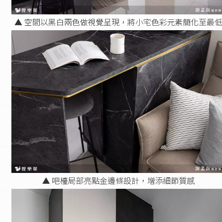
▲ 空間以黑白兩色做視覺呈現，將小宅色彩元素簡化至最
▲ 吧檯局部亮點金邊條設計，增添細節質感