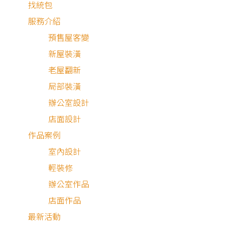
找統包
服務介紹
預售屋客變
新屋裝潢
老屋翻新
局部裝潢
辦公室設計
店面設計
作品案例
室內設計
黑白灰 x 石材 x 金邊
輕裝修
貓咪在層板上追逐打鬧，狗狗正搖著尾巴等著我丟玩具給牠
辦公室作品
撿，每天回到家都熱鬧得很，也是一天當中最喜歡的時光。
店面作品
最新活動