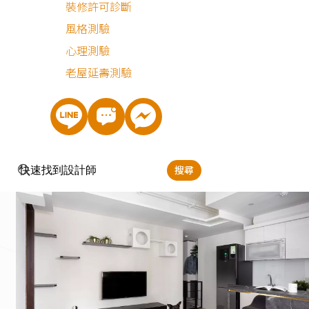
裝修許可診斷
感，也因為家中有二貓及二狗，極簡的設計讓清潔工作變得
風格測驗
加順手。廚房的櫃體及門片全為白色，裸露的白色天花板減
心理測驗
了小坪數的壓迫感，再將給水管線漆成白色，並用貓道做遮
老屋延壽測驗
擋，整體看起來仍然是乾淨俐落；其中貓道在局部嵌上玻璃
除了從下方可以看到貓咪的肉墊和肚子（貓宅設計的大重
點！），也讓貓道多了些通透感。
搜尋