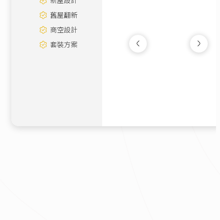
新屋設計
舊屋翻新
商空設計
套裝方案
木質調｜素雅簡約
新成屋
|
12坪
60萬