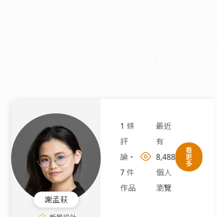
1 條
最近
評
有
看
論
・
8,488
更
多
7 件
個人
作品
瀏覽
謝孟萩