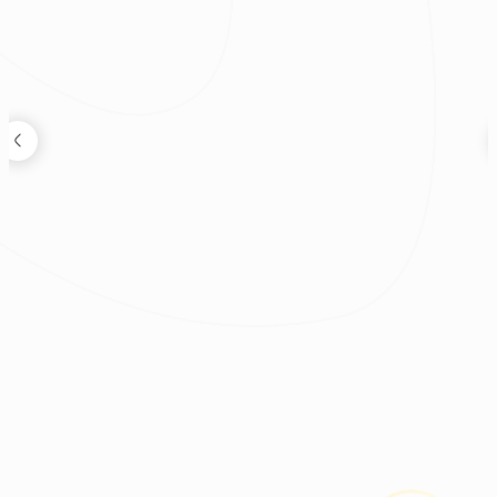
黃亭儒
韓系氛圍｜奶油清新宅
|
|
|
|