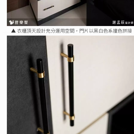
▲ 衣櫃頂天設計充分運用空間，門片以黑白色系撞色拼接