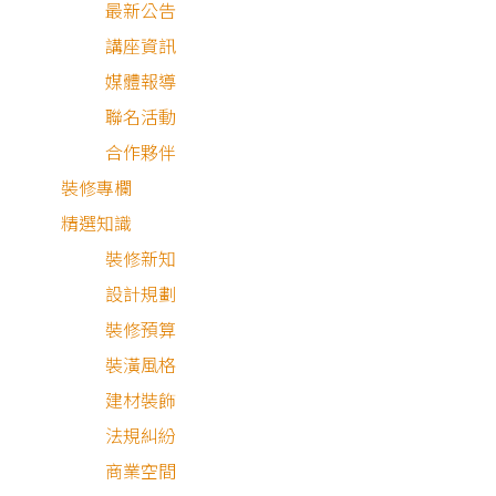
最新公告
講座資訊
媒體報導
目 錄
聯名活動
合作夥伴
屋主需求與設計理念
裝修專欄
精選知識
貓貓狗狗的生活況味
裝修新知
空間細節分享
設計規劃
裝修預算
裝潢風格
建材裝飾
法規糾紛
屋主需求與設計理念
商業空間