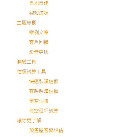
自地自建
狸知道嗎
這個10坪的現代極簡風寵物宅室內設計，整體以黑白兩色做
主題專欄
視覺呈現，將家中色彩元素簡化至最低，提供乾淨且純粹的
案例文章
間感，讓家中2貓2狗能夠自在悠遊，公共區域挑高無天花板
客戶回饋
搭配局部貓道設計，巧妙遮擋給水管線；另裝修中局部亮點
影音專區
邊條設計，提升質感檔次。
測驗工具
估價試算工具
快速裝潢估價
貓貓狗狗的生活況味
客製裝潢估價
商空估價
商空租坪試算
現代極簡風設計
讓你更了解
預售屋客變評估
由於坪數的關係，利用現代極簡風的設計來放大視覺上的空