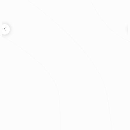
狸知道嗎
2026.08.04
鬼月可以裝潢嗎？