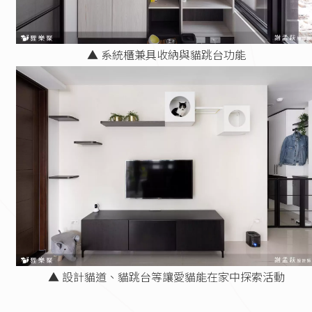
▲ 系統櫃兼具收納與貓跳台功能
▲ 設計貓道、貓跳台等讓愛貓能在家中探索活動