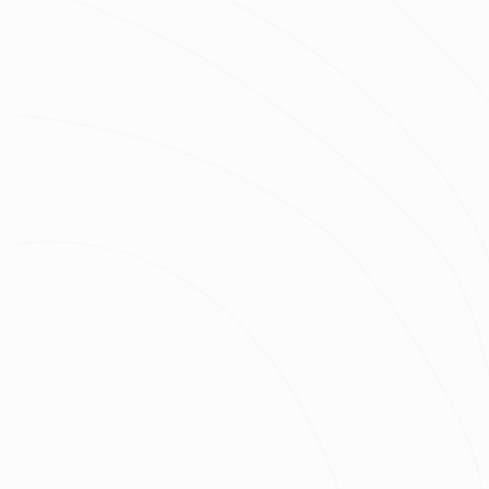
立即預約
陳芃
服務地區：
台南,高雄
手機號碼
姓名
房屋類型