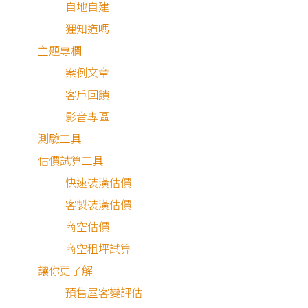
自地自建
狸知道嗎
主題專欄
案例文章
客戶回饋
影音專區
測驗工具
拆除
估價試算工具
水電
快速裝潢估價
客製裝潢估價
木工
商空估價
油漆
商空租坪試算
讓你更了解
系統
預售屋客變評估