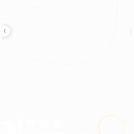
裝修新知
2026.08.03
鬼月裝修禁忌多？掌握四關鍵安心住又省預算