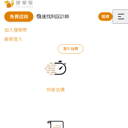
免費諮詢
搜尋
選
加入狸樂聚
單
廠商登入
狸樂聚
作品案例
室內設計作品
陳芃
12坪的呼吸宅
登入/註冊
Current:
12坪的呼吸宅
小坪數
舊屋翻新
快速估價
陳芃
廚房翻新
衛浴翻新
系統櫃