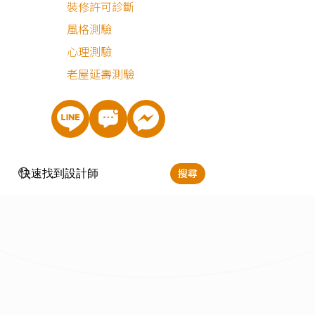
裝修許可診斷
3D渲染圖
新成屋
透天
風格測驗
心理測驗
老屋延壽測驗
搜尋
侘寂風
無印風