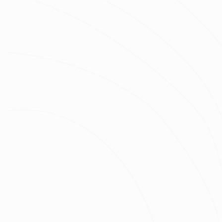
地板
空調
設備