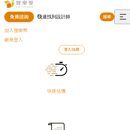
免費諮詢
搜尋
選
加入狸樂聚
單
廠商登入
狸樂聚
作品案例
室內設計作品
張易紳
新屋華夏小家庭
登入/註冊
Current:
新屋華夏小家庭
新屋裝修
張易紳
小坪數
快速估價