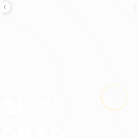
裝修新知
2026.08.03
鬼月裝修禁忌多？掌握四關鍵安心住又省預算
最安心的裝修媒合平台