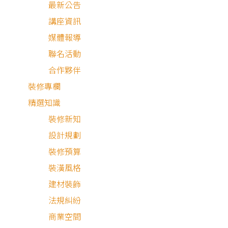
最新公告
講座資訊
媒體報導
聯名活動
合作夥伴
裝修專欄
精選知識
裝修新知
北歐風
奶油風
侘寂風
設計規劃
裝修預算
裝潢風格
建材裝飾
法規糾紛
商業空間