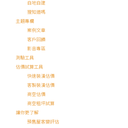
自地自建
狸知道嗎
主題專欄
案例文章
水電
客戶回饋
木工
影音專區
測驗工具
油漆
估價試算工具
系統
快速裝潢估價
客製裝潢估價
地板
商空估價
商空租坪試算
最近有
0
個人諮詢
讓你更了解
預售屋客變評估