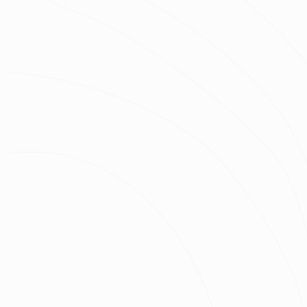
房屋區域
坪數
總預算
我已經了解並同意
隱私權政策
與
服務條款
不知道怎麼抓預算嗎？快來去
線上估價
！
免費諮詢