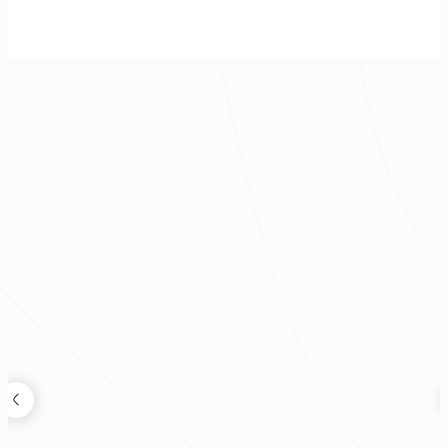
老屋蛻變度假宅｜現代風透天別墅
現代風
|
透天
|
60坪
|
3房 2廳 景觀庭院
|
8
|
2025年
裝修新知