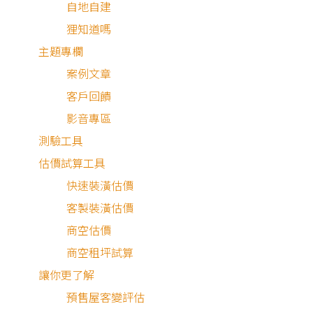
自地自建
狸知道嗎
主題專欄
案例文章
客戶回饋
影音專區
測驗工具
估價試算工具
快速裝潢估價
客製裝潢估價
最近有
1,162
個人諮詢
商空估價
商空租坪試算
讓你更了解
預售屋客變評估