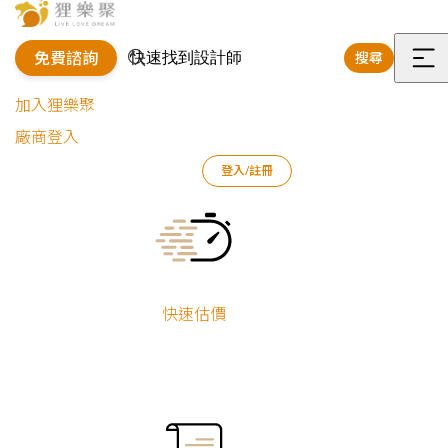
免費諮詢
搜尋
選
加入狸樂聚
單
廠商登入
狸樂聚
作品案例
室內設計作品
樊啟勇
登入/註冊
夾層屋舊翻新｜士林重慶北路
Current:
夾層屋舊翻新｜
士林重慶北路
快速估價
樊啟勇
舊屋翻新