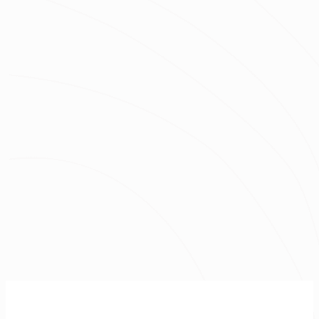
坪數
總預算
我已經了解並同意
隱私權政策
與
服務條款
不知道怎麼抓預算嗎？快來去
線上估價
！
免費諮詢