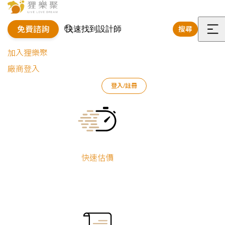
免費諮詢
搜尋
選
加入狸樂聚
單
廠商登入
狸樂聚
作品案例
室內設計作品
樊啟勇
登入/註冊
中島廚房舊翻新｜樹林中山路
Current:
中島廚房舊翻新
｜樹林中山路
快速估價
樊啟勇
舊屋翻新