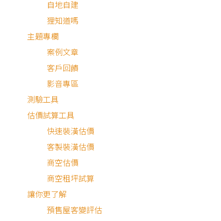
自地自建
狸知道嗎
主題專欄
案例文章
客戶回饋
影音專區
測驗工具
估價試算工具
快速裝潢估價
客製裝潢估價
最近有
1,162
個人諮詢
商空估價
商空租坪試算
讓你更了解
預售屋客變評估