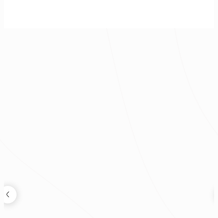
老屋蛻變度假宅｜現代風透天別墅
現代風
|
透天
|
60坪
|
3房 2廳 景觀庭院
|
8
|
2025年
裝修新知