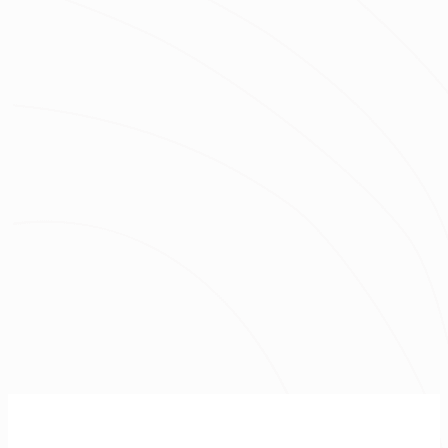
坪數
總預算
我已經了解並同意
隱私權政策
與
服務條款
不知道怎麼抓預算嗎？快來去
線上估價
！
免費諮詢