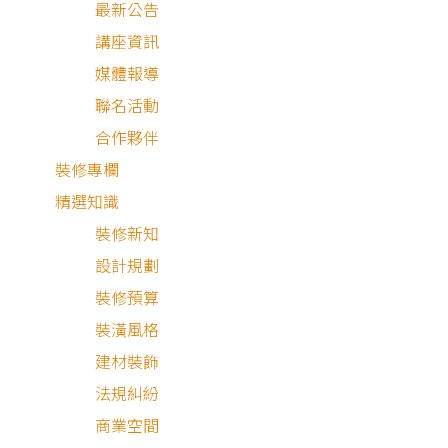
最新公告
講座資訊
媒體報導
聯名活動
合作夥伴
裝修專欄
精選知識
裝修新知
設計規劃
裝修預算
現代風
混搭風
裝潢風格
建材裝飾
法規糾紛
商業空間