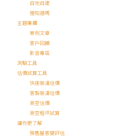
自地自建
狸知道嗎
主題專欄
案例文章
客戶回饋
影音專區
測驗工具
估價試算工具
快速裝潢估價
最近有
1,162
個人諮詢
客製裝潢估價
商空估價
商空租坪試算
讓你更了解
預售屋客變評估