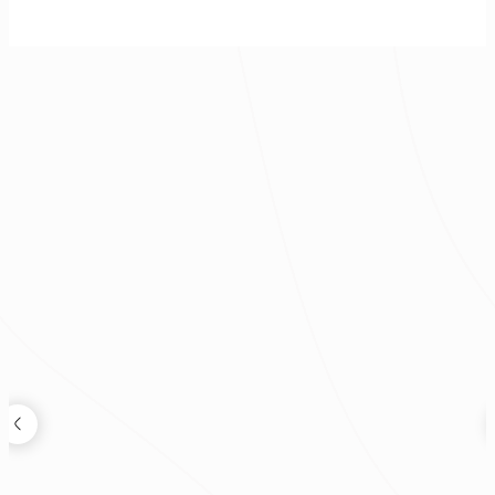
老屋蛻變度假宅｜現代風透天別墅
現代風
|
透天
|
60坪
|
3房 2廳 景觀庭院
|
8
|
2025年
裝修新知