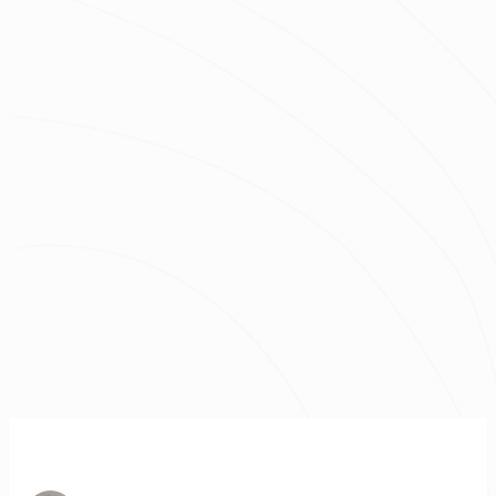
坪數
總預算
我已經了解並同意
隱私權政策
與
服務條款
不知道怎麼抓預算嗎？快來去
線上估價
！
免費諮詢