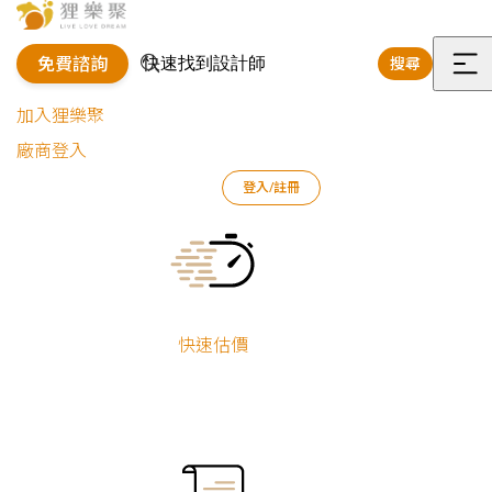
免費諮詢
搜尋
選
加入狸樂聚
單
廠商登入
狸樂聚
作品案例
室內設計作品
樊啟勇
登入/註冊
自然木藝｜復古時尚宅
Current:
自然木藝｜復古
時尚宅
快速估價
樊啟勇
舊屋翻新