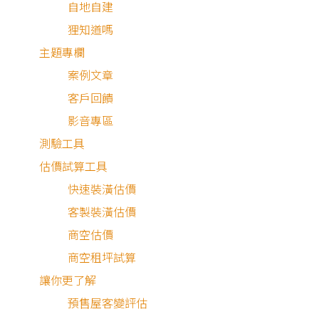
發掘品牌潛力的事前準備
自地自建
狸知道嗎
主題專欄
做創意發想前，最重要的就是要
整理數據
，才能
從資料中找
案例文章
方向
。如今AI工具盛行，大家可以利用AI做資料整理，甚至
客戶回饋
用AI幫助尋找創意靈感，但使用AI需要問對問題，才能蒐集
影音專區
對的資料，這裡統整出３種大家發掘品牌潛力時能做的事前
測驗工具
備，便於更順利的開拓設計靈感，找到自身品牌的價值進行
估價試算工具
廣。
快速裝潢估價
客製裝潢估價
檢視同業現況
商空估價
商空租坪試算
要有好的設計靈感，做好市場調查相當重要，最基本的就是
讓你更了解
視同業、同性質商品的資訊，整合出市面上做包裝設計、品
預售屋客變評估
形象規劃的方向。在沒有靈感時能藉著
既有的案例
省思，釐