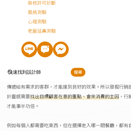
裝修許可診斷
同業這樣行銷的優勢與劣勢，如此一來不僅在後續做創意靈
風格測驗
發想時有參照對象，在最終確定設計前亦能做檢查，靈活的
心理測驗
方案調整，規避被指控抄襲的風險。
老屋延壽測驗
了解目標客群
了解同行後，再來就是熟悉
目標客群
。每種商品、服務都有
搜尋
屬他們的客群，因此廣告行銷時就是要精準打擊，將產品資
傳遞給有需求的客群，才能達到良好的效果。所以發掘行銷
計靈感需要
找出目標顧客在意的重點、會來消費的主因
，行
才能事半功倍。
例如每個人都需要吃東西，但在選擇走入哪一間餐廳，都有