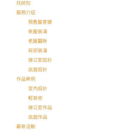
找統包
思考執行的任務。
服務介紹
預售屋客變
在這樣喧鬧的市場環境中，面對市場上同質性的商品，該如
新屋裝潢
行銷推廣自己的品牌與商品？「沒有靈感」常是渴望創業的
老屋翻新
家苦惱的重點，設計靈感並非憑空而來，對此狸樂聚將手把
局部裝潢
帶領大家找尋創意靈感之路，說出獨一無二又吸引人的品牌
辦公室設計
事。
店面設計
作品案例
室內設計
輕裝修
辦公室作品
目 錄
店面作品
最新活動
發掘品牌潛力的事前準備