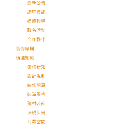
最新公告
講座資訊
激盪創意靈感的有哪些方
媒體報導
法？
聯名活動
從視覺識別激發行銷靈感
合作夥伴
裝修專欄
建立品牌形象有哪些方
精選知識
式？
裝修新知
設計規劃
結語
裝修預算
裝潢風格
建材裝飾
法規糾紛
商業空間