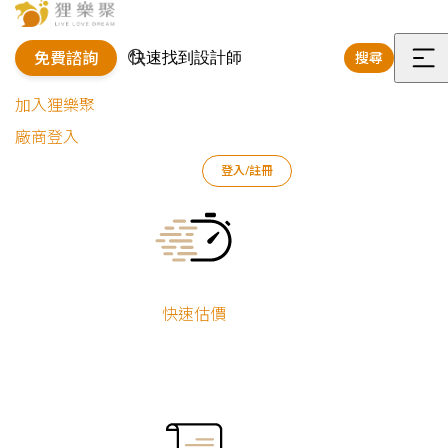
免費諮詢
搜尋
選
加入狸樂聚
單
廠商登入
登入/註冊
狸樂聚
裝修專欄
商業空間
缺乏行銷創意靈感嗎？帶你找到建立品牌形象的道路
Current:
快速估價