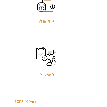
客製估價
決
定做一門生意看起來容易，但在這個資訊爆炸、各面向
立即預約
斷推陳出新的時代，無論是想販賣商品或是服務，都得在競
激烈的市場中，找到自己的定位，給予目標客群鮮明的辨識
度，並吸引消費者購買，進而一再回流成為忠實客戶。因此
找室內設計師
立品牌形象，做好包裝設計與行銷推廣，是創業初始必須認